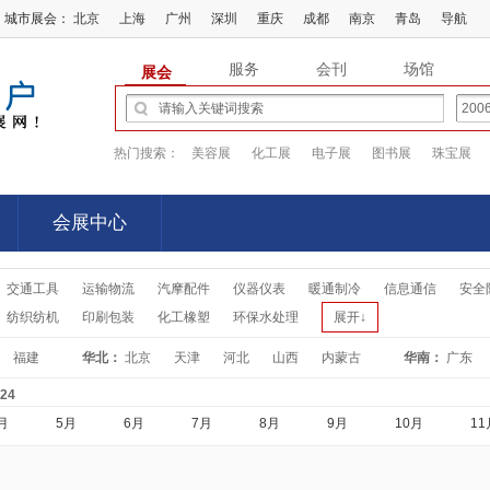
城市展会：
北京
上海
广州
深圳
重庆
成都
南京
青岛
导航
服务
会刊
场馆
展会
热门搜索：
美容展
化工展
电子展
图书展
珠宝展
会展中心
会展中心
交通工具
运输物流
汽摩配件
仪器仪表
暖通制冷
信息通信
安全
纺织纺机
印刷包装
化工橡塑
环保水处理
展开↓
福建
华北：
北京
天津
河北
山西
内蒙古
华南：
广东
-24
月
5月
6月
7月
8月
9月
10月
11