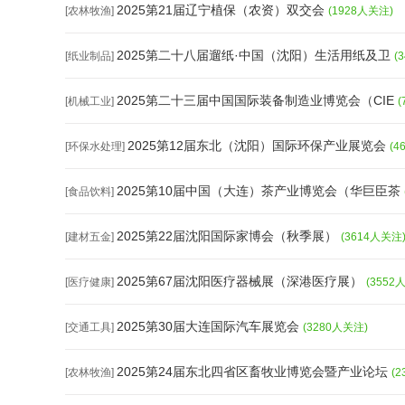
2025第21届辽宁植保（农资）双交会
[农林牧渔]
(1928人关注)
2025第二十八届遛纸·中国（沈阳）生活用纸及卫
[纸业制品]
(
2025第二十三届中国国际装备制造业博览会（CIE
[机械工业]
(
2025第12届东北（沈阳）国际环保产业展览会
[环保水处理]
(4
2025第10届中国（大连）茶产业博览会（华巨臣茶
[食品饮料]
2025第22届沈阳国际家博会（秋季展）
[建材五金]
(3614人关注
2025第67届沈阳医疗器械展（深港医疗展）
[医疗健康]
(3552
2025第30届大连国际汽车展览会
[交通工具]
(3280人关注)
2025第24届东北四省区畜牧业博览会暨产业论坛
[农林牧渔]
(