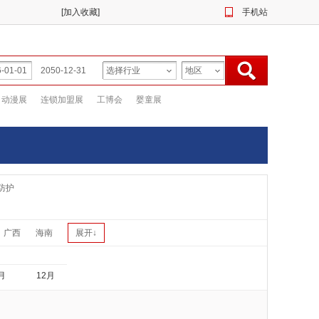
[
加入收藏
]
手机站
动漫展
连锁加盟展
工博会
婴童展
防护
广西
海南
展开↓
月
12月