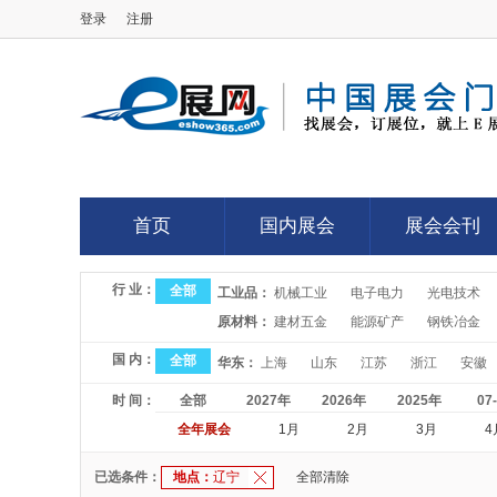
登录
注册
E展网
首页
国内展会
展会会刊
首页
国内展会
展会会刊
行 业：
全部
工业品：
机械工业
电子电力
光电技术
原材料：
建材五金
能源矿产
钢铁冶金
国 内：
全部
华东：
上海
山东
江苏
浙江
安徽
时 间：
全部
2027年
2026年
2025年
07
全年展会
1月
2月
3月
4
已选条件：
地点：
辽宁
全部清除