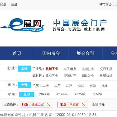
登录
注册
城市展会：
E展网
首页
国内展会
展会会刊
会
首页
国内展会
展会会刊
会
行 业：
全部
工业品：
机械工业
电子电力
光电技术
交通工具
原材料：
建材五金
能源矿产
钢铁冶金
纺织纺机
国 内：
全部
华东：
上海
山东
江苏
浙江
安徽
福建
时 间：
全部
2027年
2026年
2025年
07-24
已选条件：
行业：
机械工业
地点：
内蒙古
全部清除
你搜索的条件是：机械工业 内蒙古 2000-01-01 2050-12-31