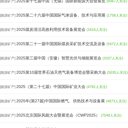
2025第十七届中国（无锡）国际新能源大会暨展览
[能源矿产]
(6067人关注)
2025第二十六届中国国际气体设备、技术与应用展
[能源矿产]
(1758人关注)
2025煤炭清洁高效利用技术装备展览会
[能源矿产]
(1616人关注)
2025第二十一届中国国际煤炭采矿技术交流及设备
[能源矿产]
(5472人关注)
2025第三届中国（安徽）智慧光伏与储能展览会
[能源矿产]
(3337人关注)
2025第10届世界石油天然气装备博览会暨采购大会
[能源矿产]
(5035人关注)
2025（第二十七届）中国国际矿业大会
[能源矿产]
(4781人关注)
2025年(第27届)中国国际燃气、供热技术与设备展
[能源矿产]
(4873人关注)
2025北京国际风能大会暨展览会（CWP2025）
[能源矿产]
(7549人关注)