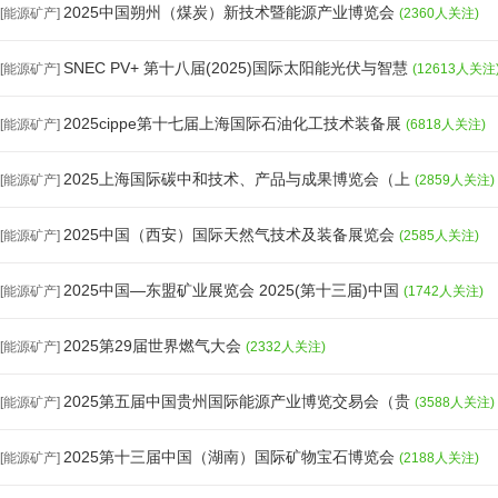
2025中国朔州（煤炭）新技术暨能源产业博览会
[能源矿产]
(2360人关注)
SNEC PV+ 第十八届(2025)国际太阳能光伏与智慧
[能源矿产]
(12613人关注
2025cippe第十七届上海国际石油化工技术装备展
[能源矿产]
(6818人关注)
2025上海国际碳中和技术、产品与成果博览会（上
[能源矿产]
(2859人关注)
2025中国（西安）国际天然气技术及装备展览会
[能源矿产]
(2585人关注)
2025中国—东盟矿业展览会 2025(第十三届)中国
[能源矿产]
(1742人关注)
2025第29届世界燃气大会
[能源矿产]
(2332人关注)
2025第五届中国贵州国际能源产业博览交易会（贵
[能源矿产]
(3588人关注)
2025第十三届中国（湖南）国际矿物宝石博览会
[能源矿产]
(2188人关注)