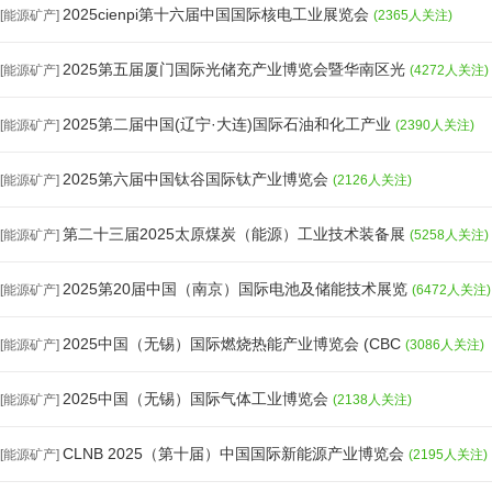
2025cienpi第十六届中国国际核电工业展览会
[能源矿产]
(2365人关注)
2025第五届厦门国际光储充产业博览会暨华南区光
[能源矿产]
(4272人关注)
2025第二届中国(辽宁·大连)国际石油和化工产业
[能源矿产]
(2390人关注)
2025第六届中国钛谷国际钛产业博览会
[能源矿产]
(2126人关注)
第二十三届2025太原煤炭（能源）工业技术装备展
[能源矿产]
(5258人关注)
2025第20届中国（南京）国际电池及储能技术展览
[能源矿产]
(6472人关注)
2025中国（无锡）国际燃烧热能产业博览会 (CBC
[能源矿产]
(3086人关注)
2025中国（无锡）国际气体工业博览会
[能源矿产]
(2138人关注)
CLNB 2025（第十届）中国国际新能源产业博览会
[能源矿产]
(2195人关注)