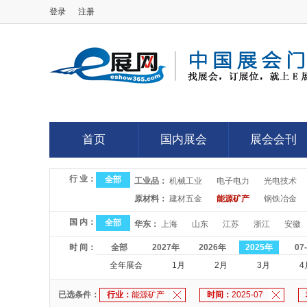
登录
注册
E展网
首页
国内展会
展会会刊
首页
国内展会
展会会刊
行 业：
全部
工业品：
机械工业
电子电力
光电技术
原材料：
建材五金
能源矿产
钢铁冶金
国 内：
全部
华东：
上海
山东
江苏
浙江
安徽
时 间：
全部
2027年
2026年
2025年
07
全年展会
1月
2月
3月
4
已选条件：
行业：
能源矿产
时间：
2025-07