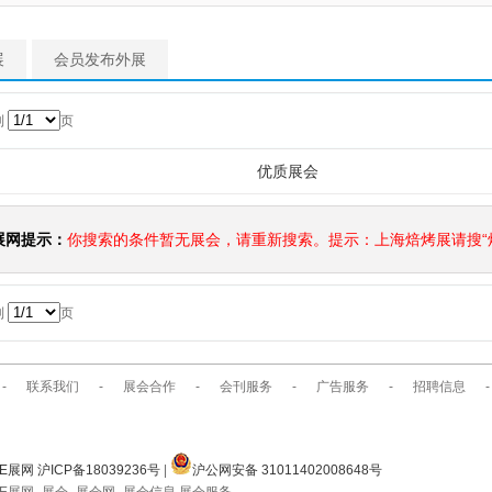
展
会员发布外展
到
页
优质展会
展网提示：
你搜索的条件暂无展会，请重新搜索。提示：上海焙烤展请搜“焙
到
页
-
联系我们
-
展会合作
-
会刊服务
-
广告服务
-
招聘信息
-
E展网 沪ICP备18039236号
|
沪公网安备 31011402008648号