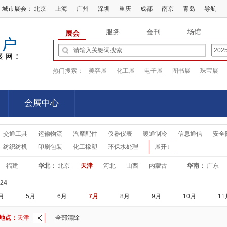
城市展会：
北京
上海
广州
深圳
重庆
成都
南京
青岛
导航
服务
会刊
场馆
展会
热门搜索：
美容展
化工展
电子展
图书展
珠宝展
会展中心
会展中心
交通工具
运输物流
汽摩配件
仪器仪表
暖通制冷
信息通信
安全
纺织纺机
印刷包装
化工橡塑
环保水处理
展开↓
福建
华北：
北京
天津
河北
山西
内蒙古
华南：
广东
-24
月
5月
6月
7月
8月
9月
10月
11
地点：
天津
全部清除