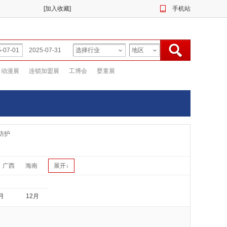
[
加入收藏
]
手机站
动漫展
连锁加盟展
工博会
婴童展
防护
广西
海南
展开↓
月
12月