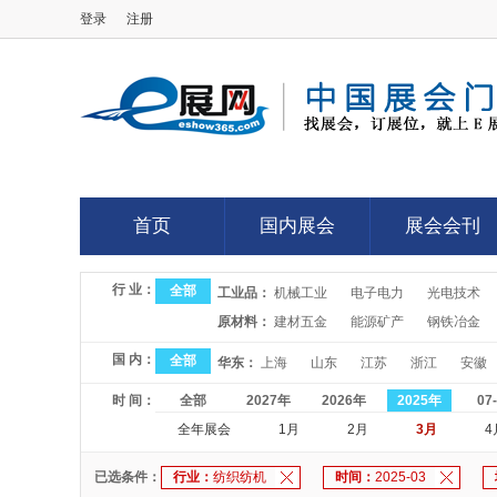
登录
注册
E展网
首页
国内展会
展会会刊
首页
国内展会
展会会刊
行 业：
全部
工业品：
机械工业
电子电力
光电技术
原材料：
建材五金
能源矿产
钢铁冶金
国 内：
全部
华东：
上海
山东
江苏
浙江
安徽
时 间：
全部
2027年
2026年
2025年
07
全年展会
1月
2月
3月
4
已选条件：
行业：
纺织纺机
时间：
2025-03