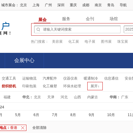
城市展会：
北京
上海
广州
深圳
重庆
成都
南京
青岛
导航
服务
会刊
场馆
展会
热门搜索：
美容展
化工展
电子展
图书展
珠宝展
会展中心
会展中心
交通工具
运输物流
汽摩配件
仪器仪表
暖通制冷
信息通信
安全
纺织纺机
印刷包装
化工橡塑
环保水处理
展开↓
福建
华北：
北京
天津
河北
山西
内蒙古
华南：
广东
-24
月
5月
6月
7月
8月
9月
10月
11
地点：
香港
全部清除