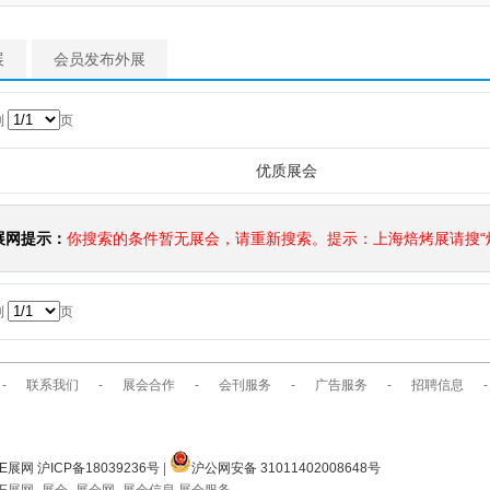
展
会员发布外展
到
页
优质展会
展网提示：
你搜索的条件暂无展会，请重新搜索。提示：上海焙烤展请搜“焙
到
页
-
联系我们
-
展会合作
-
会刊服务
-
广告服务
-
招聘信息
-
E展网 沪ICP备18039236号
|
沪公网安备 31011402008648号