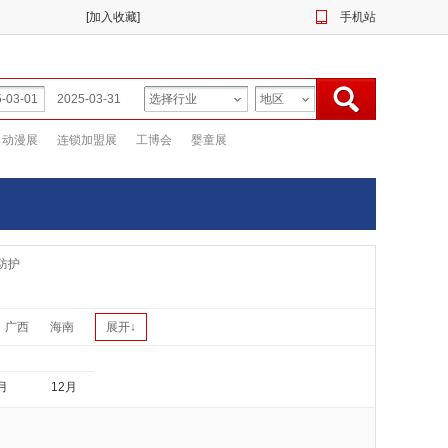
[
加入收藏
]
手机站
动漫展
连锁加盟展
工博会
婴童展
防护
广西
海南
展开↓
月
12月