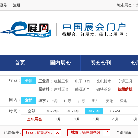
登录
注册
城市展会：
E展网
首页
国内展会
展会会刊
会
首页
国内展会
展会会刊
会
行 业：
全部
工业品：
机械工业
电子电力
光电技术
交通工具
原材料：
建材五金
能源矿产
钢铁冶金
纺织纺机
国 内：
全部
华东：
上海
山东
江苏
浙江
安徽
福建
时 间：
全部
2027年
2026年
2025年
07-24
全年展会
1月
2月
3月
4月
5月
已选条件：
行业：
纺织纺机
城市：
锡林郭勒盟
全部清除