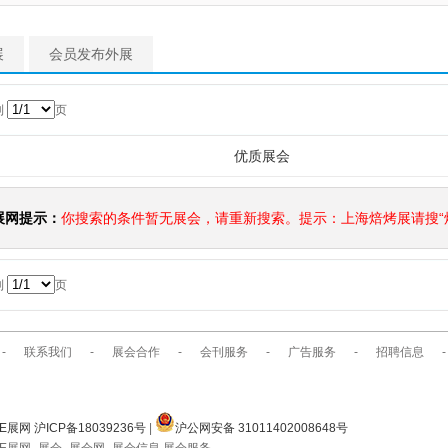
展
会员发布外展
到
页
优质展会
展网提示：
你搜索的条件暂无展会，请重新搜索。提示：上海焙烤展请搜“焙
到
页
-
联系我们
-
展会合作
-
会刊服务
-
广告服务
-
招聘信息
-
E展网 沪ICP备18039236号
|
沪公网安备 31011402008648号