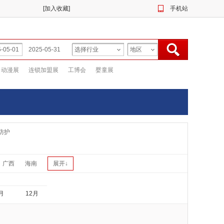
[
加入收藏
]
手机站
动漫展
连锁加盟展
工博会
婴童展
防护
广西
海南
展开↓
月
12月