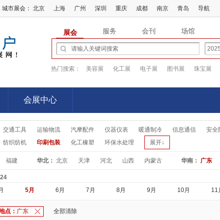
城市展会：
北京
上海
广州
深圳
重庆
成都
南京
青岛
导航
服务
会刊
场馆
展会
热门搜索：
美容展
化工展
电子展
图书展
珠宝展
会展中心
会展中心
交通工具
运输物流
汽摩配件
仪器仪表
暖通制冷
信息通信
安全
纺织纺机
印刷包装
化工橡塑
环保水处理
展开↓
福建
华北：
北京
天津
河北
山西
内蒙古
华南：
广东
-24
月
5月
6月
7月
8月
9月
10月
11
地点：
广东
全部清除