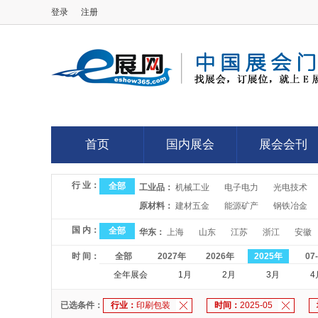
登录
注册
E展网
首页
国内展会
展会会刊
首页
国内展会
展会会刊
行 业：
全部
工业品：
机械工业
电子电力
光电技术
原材料：
建材五金
能源矿产
钢铁冶金
国 内：
全部
华东：
上海
山东
江苏
浙江
安徽
时 间：
全部
2027年
2026年
2025年
07
全年展会
1月
2月
3月
4
已选条件：
行业：
印刷包装
时间：
2025-05