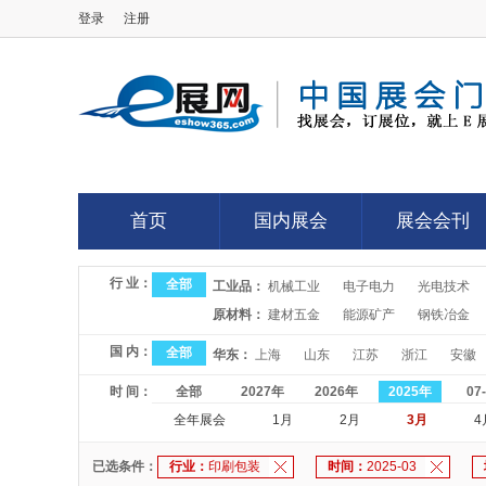
登录
注册
E展网
首页
国内展会
展会会刊
首页
国内展会
展会会刊
行 业：
全部
工业品：
机械工业
电子电力
光电技术
原材料：
建材五金
能源矿产
钢铁冶金
国 内：
全部
华东：
上海
山东
江苏
浙江
安徽
时 间：
全部
2027年
2026年
2025年
07
全年展会
1月
2月
3月
4
已选条件：
行业：
印刷包装
时间：
2025-03