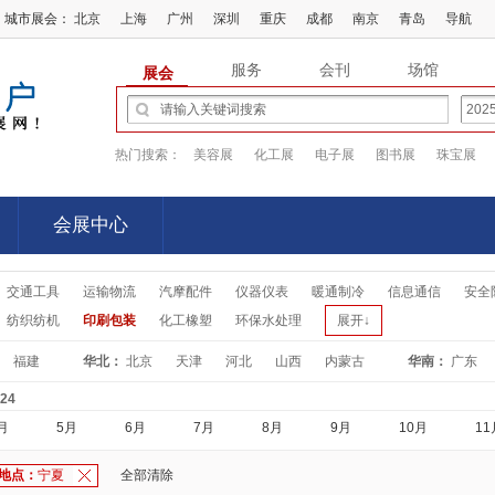
城市展会：
北京
上海
广州
深圳
重庆
成都
南京
青岛
导航
服务
会刊
场馆
展会
热门搜索：
美容展
化工展
电子展
图书展
珠宝展
会展中心
会展中心
交通工具
运输物流
汽摩配件
仪器仪表
暖通制冷
信息通信
安全
纺织纺机
印刷包装
化工橡塑
环保水处理
展开↓
福建
华北：
北京
天津
河北
山西
内蒙古
华南：
广东
-24
月
5月
6月
7月
8月
9月
10月
11
地点：
宁夏
全部清除