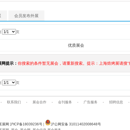
展
会员发布外展
到
页
优质展会
展网提示：
你搜索的条件暂无展会，请重新搜索。提示：上海焙烤展请搜“焙
到
页
-
联系我们
-
展会合作
-
会刊服务
-
广告服务
-
招聘信息
-
E展网 沪ICP备18039236号
|
沪公网安备 31011402008648号