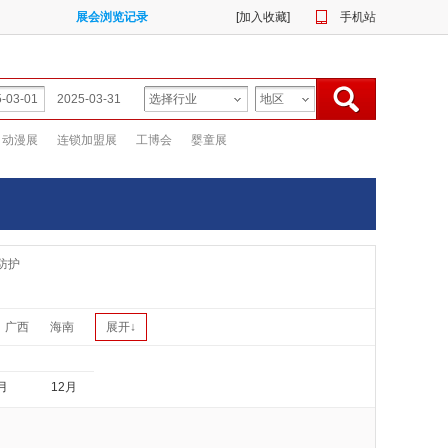
展会浏览记录
[
加入收藏
]
手机站
动漫展
连锁加盟展
工博会
婴童展
防护
广西
海南
展开↓
月
12月