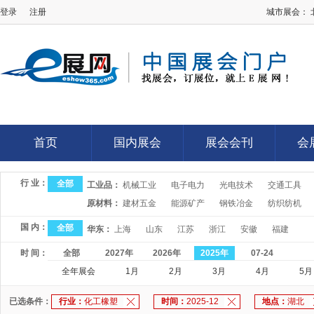
登录
注册
城市展会：
E展网
首页
国内展会
展会会刊
会
首页
国内展会
展会会刊
会
行 业：
全部
工业品：
机械工业
电子电力
光电技术
交通工具
原材料：
建材五金
能源矿产
钢铁冶金
纺织纺机
国 内：
全部
华东：
上海
山东
江苏
浙江
安徽
福建
时 间：
全部
2027年
2026年
2025年
07-24
全年展会
1月
2月
3月
4月
5月
已选条件：
行业：
化工橡塑
时间：
2025-12
地点：
湖北