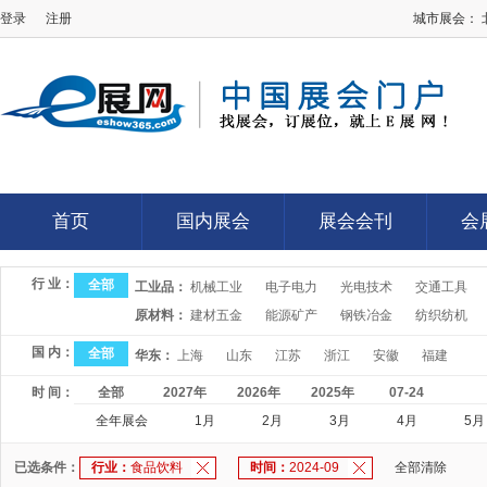
登录
注册
城市展会：
E展网
首页
国内展会
展会会刊
会
首页
国内展会
展会会刊
会
行 业：
全部
工业品：
机械工业
电子电力
光电技术
交通工具
原材料：
建材五金
能源矿产
钢铁冶金
纺织纺机
国 内：
全部
华东：
上海
山东
江苏
浙江
安徽
福建
时 间：
全部
2027年
2026年
2025年
07-24
全年展会
1月
2月
3月
4月
5月
已选条件：
行业：
食品饮料
时间：
2024-09
全部清除