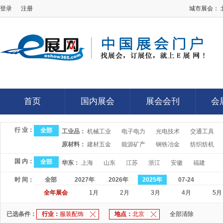
登录
注册
城市展会：
E展网
首页
国内展会
展会会刊
会
首页
国内展会
展会会刊
会
行 业：
全部
工业品：
机械工业
电子电力
光电技术
交通工具
原材料：
建材五金
能源矿产
钢铁冶金
纺织纺机
国 内：
全部
华东：
上海
山东
江苏
浙江
安徽
福建
时 间：
全部
2027年
2026年
2025年
07-24
全年展会
1月
2月
3月
4月
5月
已选条件：
行业：
服装配饰
地点：
北京
全部清除