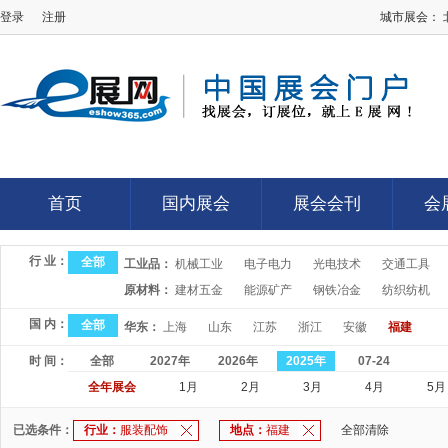
登录
注册
城市展会：
E展网
首页
国内展会
展会会刊
会
首页
国内展会
展会会刊
会
行 业：
全部
工业品：
机械工业
电子电力
光电技术
交通工具
原材料：
建材五金
能源矿产
钢铁冶金
纺织纺机
国 内：
全部
华东：
上海
山东
江苏
浙江
安徽
福建
时 间：
全部
2027年
2026年
2025年
07-24
全年展会
1月
2月
3月
4月
5月
已选条件：
行业：
服装配饰
地点：
福建
全部清除