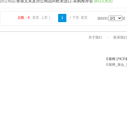
香港文具及办公商品向欧美进口-采购推荐会
[办公用品]
(821人关注)
总数：6
首页
上页
|
|
下页
尾页
1
跳转到
页
关于我们
-
联系我们
E展网 沪ICP
E展网_展会