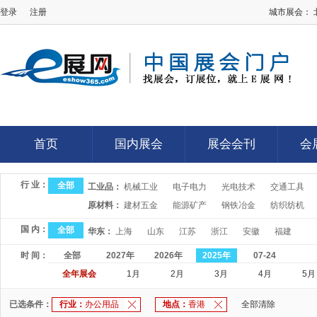
登录
注册
城市展会：
E展网
首页
国内展会
展会会刊
会
首页
国内展会
展会会刊
会
行 业：
全部
工业品：
机械工业
电子电力
光电技术
交通工具
原材料：
建材五金
能源矿产
钢铁冶金
纺织纺机
国 内：
全部
华东：
上海
山东
江苏
浙江
安徽
福建
时 间：
全部
2027年
2026年
2025年
07-24
全年展会
1月
2月
3月
4月
5月
已选条件：
行业：
办公用品
地点：
香港
全部清除