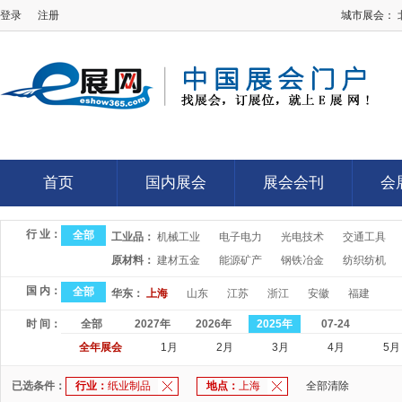
登录
注册
城市展会：
E展网
首页
国内展会
展会会刊
会
首页
国内展会
展会会刊
会
行 业：
全部
工业品：
机械工业
电子电力
光电技术
交通工具
原材料：
建材五金
能源矿产
钢铁冶金
纺织纺机
国 内：
全部
华东：
上海
山东
江苏
浙江
安徽
福建
时 间：
全部
2027年
2026年
2025年
07-24
全年展会
1月
2月
3月
4月
5月
已选条件：
行业：
纸业制品
地点：
上海
全部清除