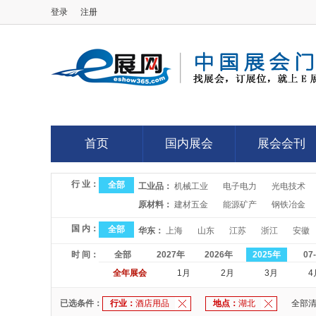
登录
注册
E展网
首页
国内展会
展会会刊
首页
国内展会
展会会刊
行 业：
全部
工业品：
机械工业
电子电力
光电技术
原材料：
建材五金
能源矿产
钢铁冶金
国 内：
全部
华东：
上海
山东
江苏
浙江
安徽
时 间：
全部
2027年
2026年
2025年
07
全年展会
1月
2月
3月
4
已选条件：
行业：
酒店用品
地点：
湖北
全部