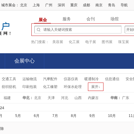
城市展会：
北京
上海
广州
深圳
重庆
成都
南京
青岛
导航
服务
会刊
场馆
展会
热门搜索：
美容展
化工展
电子展
图书展
珠宝展
会展中心
会展中心
交通工具
运输物流
汽摩配件
仪器仪表
暖通制冷
信息通信
安全
纺织纺机
印刷包装
化工橡塑
环保水处理
展开↓
福建
华北：
北京
天津
河北
山西
内蒙古
华南：
广东
-24
月
5月
6月
7月
8月
9月
10月
11
清除