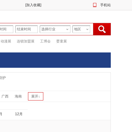
[
加入收藏
]
手机站
动漫展
连锁加盟展
工博会
婴童展
防护
广西
海南
展开↓
月
12月