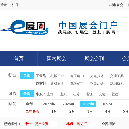
登录
注册
城市展会：
E展网
首页
国内展会
展会会刊
会
首页
国内展会
展会会刊
会
行 业：
全部
工业品：
机械工业
电子电力
光电技术
交通工具
原材料：
建材五金
能源矿产
钢铁冶金
纺织纺机
国 内：
全部
华东：
上海
山东
江苏
浙江
安徽
福建
时 间：
全部
2027年
2026年
2025年
07-24
全年展会
1月
2月
3月
4月
5月
已选条件：
行业：
贸易投资
地点：
黑龙江
全部清除