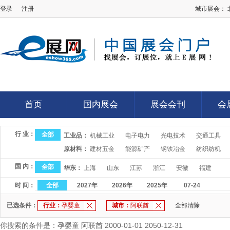
登录
注册
城市展会：
E展网
首页
国内展会
展会会刊
会
首页
国内展会
展会会刊
会
行 业：
全部
工业品：
机械工业
电子电力
光电技术
交通工具
原材料：
建材五金
能源矿产
钢铁冶金
纺织纺机
国 内：
全部
华东：
上海
山东
江苏
浙江
安徽
福建
时 间：
全部
2027年
2026年
2025年
07-24
已选条件：
行业：
孕婴童
城市：
阿联酋
全部清除
你搜索的条件是：孕婴童 阿联酋 2000-01-01 2050-12-31