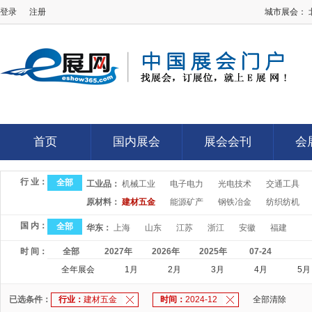
登录
注册
城市展会：
E展网
首页
国内展会
展会会刊
会
首页
国内展会
展会会刊
会
行 业：
全部
工业品：
机械工业
电子电力
光电技术
交通工具
原材料：
建材五金
能源矿产
钢铁冶金
纺织纺机
国 内：
全部
华东：
上海
山东
江苏
浙江
安徽
福建
时 间：
全部
2027年
2026年
2025年
07-24
全年展会
1月
2月
3月
4月
5月
已选条件：
行业：
建材五金
时间：
2024-12
全部清除