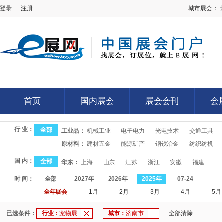
登录
注册
城市展会：
E展网
首页
国内展会
展会会刊
会
首页
国内展会
展会会刊
会
行 业：
全部
工业品：
机械工业
电子电力
光电技术
交通工具
原材料：
建材五金
能源矿产
钢铁冶金
纺织纺机
国 内：
全部
华东：
上海
山东
江苏
浙江
安徽
福建
时 间：
全部
2027年
2026年
2025年
07-24
全年展会
1月
2月
3月
4月
5月
已选条件：
行业：
宠物展
城市：
济南市
全部清除