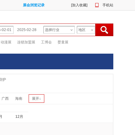
展会浏览记录
[
加入收藏
]
手机站
动漫展
连锁加盟展
工博会
婴童展
防护
广西
海南
展开↓
月
12月