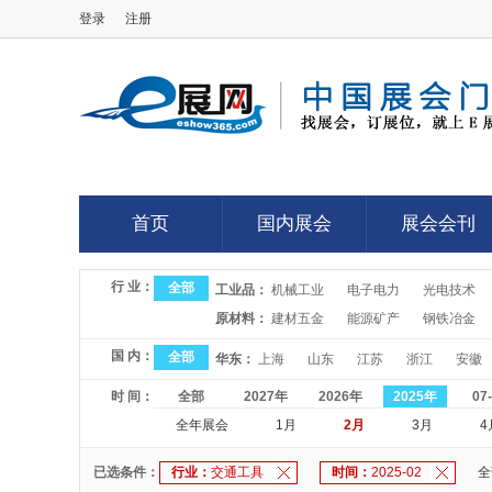
登录
注册
E展网
首页
国内展会
展会会刊
首页
国内展会
展会会刊
行 业：
全部
工业品：
机械工业
电子电力
光电技术
原材料：
建材五金
能源矿产
钢铁冶金
国 内：
全部
华东：
上海
山东
江苏
浙江
安徽
时 间：
全部
2027年
2026年
2025年
07
全年展会
1月
2月
3月
4
已选条件：
行业：
交通工具
时间：
2025-02
全