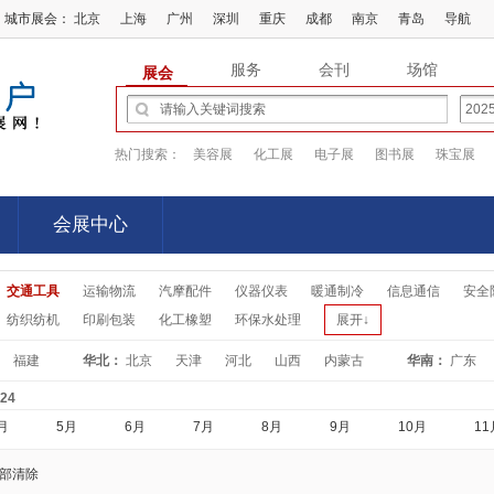
城市展会：
北京
上海
广州
深圳
重庆
成都
南京
青岛
导航
服务
会刊
场馆
展会
热门搜索：
美容展
化工展
电子展
图书展
珠宝展
会展中心
会展中心
交通工具
运输物流
汽摩配件
仪器仪表
暖通制冷
信息通信
安全
纺织纺机
印刷包装
化工橡塑
环保水处理
展开↓
福建
华北：
北京
天津
河北
山西
内蒙古
华南：
广东
-24
月
5月
6月
7月
8月
9月
10月
11
部清除