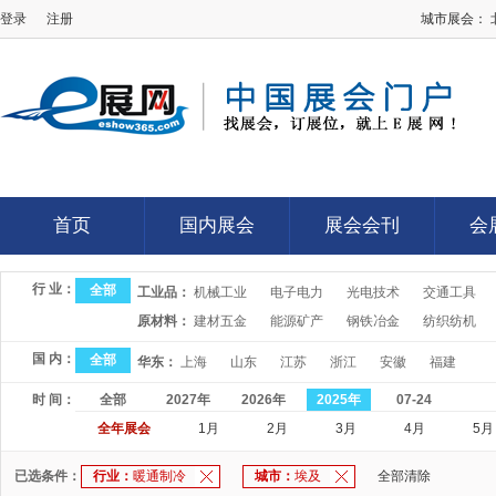
登录
注册
城市展会：
E展网
首页
国内展会
展会会刊
会
首页
国内展会
展会会刊
会
行 业：
全部
工业品：
机械工业
电子电力
光电技术
交通工具
原材料：
建材五金
能源矿产
钢铁冶金
纺织纺机
国 内：
全部
华东：
上海
山东
江苏
浙江
安徽
福建
时 间：
全部
2027年
2026年
2025年
07-24
全年展会
1月
2月
3月
4月
5月
已选条件：
行业：
暖通制冷
城市：
埃及
全部清除