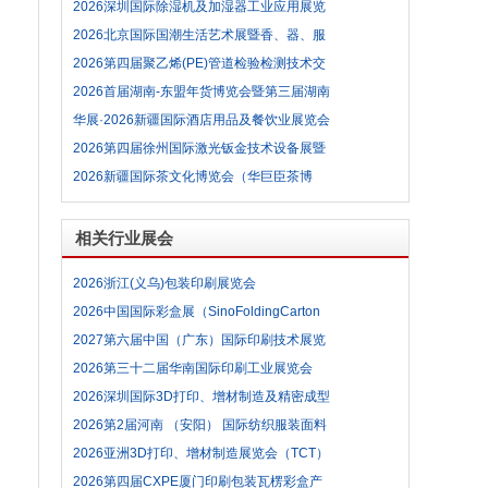
品展览会暨行业大会参展范围及参展费用
2026深圳国际除湿机及加湿器工业应用展览
会
2026北京国际国潮生活艺术展暨香、器、服
饰、唐卡与家居美学融合展参展范围及参展费
2026第四届聚乙烯(PE)管道检验检测技术交
用
流会 第三届广东PE管道产品与检验检测仪器
2026首届湖南-东盟年货博览会暨第三届湖南
装备展
农特产品交易会参展范围及参展费用
华展·2026新疆国际酒店用品及餐饮业展览会
2026第四届徐州国际激光钣金技术设备展暨
徐州数控机床及自动化展览会
2026新疆国际茶文化博览会（华巨臣茶博
会）参展范围及参展费用
相关行业展会
2026浙江(义乌)包装印刷展览会
2026中国国际彩盒展（SinoFoldingCarton
2026） WEPACK
2027第六届中国（广东）国际印刷技术展览
会（PRINT CHINA）
2026第三十二届华南国际印刷工业展览会
2026中国国际标签印刷技术展览会（printing
2026深圳国际3D打印、增材制造及精密成型
south china）
展览会(Formnext Asia Shenzhen)
2026第2届河南 （安阳） 国际纺织服装面料
辅料暨设备博览会
2026亚洲3D打印、增材制造展览会（TCT）
2026第四届CXPE厦门印刷包装瓦楞彩盒产