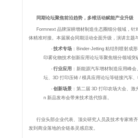
同期论坛聚焦前沿趋势，多维活动赋能产业升级
Formnext
品牌深耕增材制造生态圈细分领域，针
体精准对接。本届展会同期活动全面升级，演讲主题
Binder-Jetting
技术专场
：
粘结剂喷射成
·
印雾化物技术创新应用论坛等聚焦细分领域突
行业应用
：新能源汽车增材制造应用峰会
·
3D
/
坛、
打印压铸
模具应用论坛等链接汽车、
3D
创新场景
：第二届
打印农场大会、激
·
n
新品发布会带来技术迭代惊喜。
行业头部企业代表、顶尖研究人员及技术专家将齐
发到商业落地的全链条灵感启发。