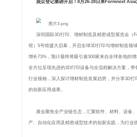
8
2
6-28
Formnext
Asi
a
观众登记重磅开启！
月
日来
3D
F
深圳国际
打印、增材制造及精密成型展览会（
5
3D
馆）
号馆盛大启幕，开启全球
打印与增材制造领
73%
300
增长
，预计最终将吸引逾
家来自全球各地的增
3D
全方位呈现先进的
打印设备与全流程解决方案，带
3
D
行业领袖，深入探讨增材制造发展趋势，并分享
打
的创新应用成果。
展会聚焦全产业链生态，汇聚软件、材料、设备、
产、自动化应用及精密成型技术的创新实践，为行业