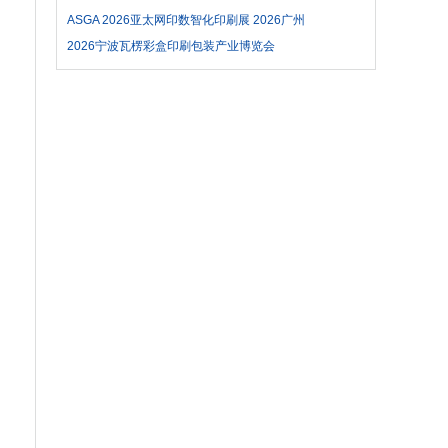
业博览会（东南印包展）
ASGA 2026亚太网印数智化印刷展 2026广州
国际网印及数智化工业印刷博览会
2026宁波瓦楞彩盒印刷包装产业博览会