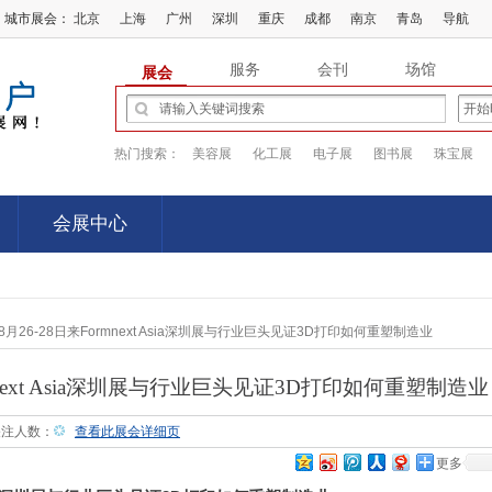
城市展会：
北京
上海
广州
深圳
重庆
成都
南京
青岛
导航
服务
会刊
场馆
展会
热门搜索：
美容展
化工展
电子展
图书展
珠宝展
会展中心
会展中心
月26-28日来Formnext Asia深圳展与行业巨头见证3D打印如何重塑制造业
next Asia深圳展与行业巨头见证3D打印如何重塑制造业
 关注人数：
查看此展会详细页
更多