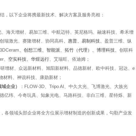
结，以下
企业
将携最新技术、解决方案及服务亮相：
光、海天增材、
易加三维
、中航迈特、英尼格玛、融速科技、
希禾增
创瑞激光、
赛隆增材
、协同高科
、惠普
、
易制科技、
盈普三维
、
纵
3DCeram
、创想三维、智能派
、
拓竹（代理）、博理科技、
创联科
er
、
空实科技、华煜远行
、
艾瑞旺
、
依迪姆；
e
有研增材、众远新材料、
旭阳新材料、品德新材、欧中科技、冠达
、
物材料
、
神说科技
、
康勋新材；
FLOW-3D
Tri
po AI
领域企业）
：
、
、中久大光、飞博激光、
大族光
德亿纬、今奇玩具、知象光电、马路科技、非白三维、星特烁、新
，各领域头部企业将全方位展示增材制造的创新成果，勾勒产业发