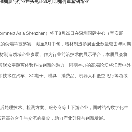
3D
深圳展与行业巨头见证
打印如何重塑制造业
ormnext Asia Shenzhen
8
2
6
）将于
月
日在深圳国际中心（宝安展
6
域的尖端科技盛宴。截至
月中旬，增材制造参展企业数量较去年同期
材制造领域企业参展。作为行业前沿技术的展示平台，本届展会将
领观众零距离体验科技创新的魅力。同期举办的高端论坛将汇聚中外
3
C
印技术在汽车、
电子、模具、消费品、机器人和低空飞行等领域
后处理技术、检测方案、服务商等上下游企业，同时结合数字化生
搭建高效合作与交流的桥梁，助力产业升级与创新发展。