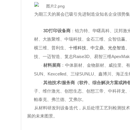
为期三天的展会已吸引先进制造业知名企业强势集
3D
打印设备商
：铂力特、华曙高科、汉邦激
·
材、
大族
聚维
、中瑞科技、金石三维、众智信赢、
横三维
、普利生、
十维科技
、中立鼎、光垒智造、
Rais
e3D
ApexMak
技、
一迈智造
、
复志
、
易智三维
材料展商
：中体新材、金物新材、威拉里、
·
SUN
Kexcelled
S
UNLU
、
、三绿
、鑫博川、海正生
/
其他技术
服务商（软件、综合解决方案或跨
·
子
、
维什激光
、
创想生态、创想三帝、中科祥龙、
帕泰克、弗兰德、艾弗尔。
从材料研发到设备迭代，从后处理工艺到检测技术
展的未来图景。