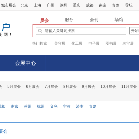
城市展会：
北京
上海
广州
深圳
重庆
成都
南京
青岛
导航
服务
会刊
场馆
展会
热门搜索：
美容展
化工展
电子展
图书展
珠宝展
会展中心
会展中心
会
5月展会
6月展会
7月展会
8月展会
9月展会
10月展会
11月展会
成都
南京
苏州
杭州
义乌
宁波
济南
青岛
贵阳
南昌
合肥
福州
厦门
南宁
昆明
石家庄
哈尔滨
长春
展会