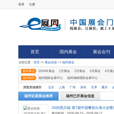
登录
注册
E展网
首页
国内展会
展会会刊
当前位置：
首页
>>
展会信息
>>
福州展会
首页
国内展会
展会会刊
福州展会
2026年展会
1月展会
2月展会
3月展会
4月展
福州场馆
福州国际会展中心
福州海峡国际会展中心
浏览其他城市
北京
上海
广州
深圳
天津
重庆
郑州
西安
银川
兰州
武汉
长沙
福州近期展会推荐
福州已开展会信息
湾
澳门
更多>>
2026思尔福·第7届中国餐饮出海大会暨
举办时间：2026-09-15---2026-09-17