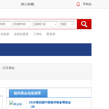
[
加入收藏
]
手机站
动漫展
连锁加盟展
工博会
婴童展
12月展会
沈阳
香港
台
福州展会信息推荐
2026第四届中国海洋装备博览会
（W