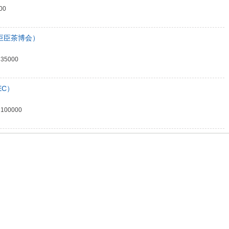
00
华巨臣茶博会）
5000
EC）
00000