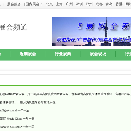
息
|
展会服务
| 国内展会：
北京
上海
广州
深圳
郑州
成都
青岛
香港
网
展会频道
会
近期展会
行业展商
展会现场
行
。音响是多功能放音设备，是一套具有高保真度的放音设备，也被称为高保真立体声重放系统。音响在汽
法奏出音色音律的器物。一般分为民族乐器与西洋乐器。
ght+sound 一年一届
Music China 一年一届
0㎡ GETshow 一年一届