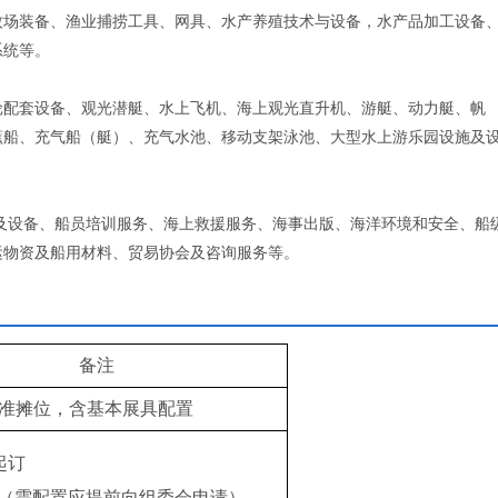
牧场装备、渔业捕捞工具、网具、水产养殖技术与设备，水产品加工设备
系统等。
轮配套设备、观光潜艇、水上飞机、海上观光直升机、游艇、动力艇、帆
蕉船、充气船（艇）、充气水池、移动支架泳池、大型水上游乐园设施及
及设备、船员培训服务、海上救援服务、海事出版、海洋环境和安全、船
运物资及船用材料、贸易协会及咨询服务等。
备注
㎡标准摊位，含基本展具配置
²起订
（需配置应提前向组委会申请）