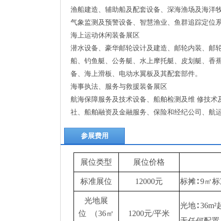
渔船建造、辅助船及配套设备、深海渔场及海洋
气象监测及预警设备、智慧渔业、鱼群追踪定位
海上运动休闲装备展区
潜水设备、豪华邮轮设计及建造、邮轮内装、邮
船、钓鱼艇、公务艇、水上摩托艇、皮划艇、香
备、海上滑板、电动水翼板及其配套部件。
海事执法、服务与救援装备展区
航海保障服务及技术设备、船舶检测及维 修技术
社、船舶融资及金融服务、保险和经纪公司、航
参展费用
展位类型
展位价格
标准展位
12000元
标摊
∶ 9
光地展
光地
∶ 36m
位
（36㎡
1200元/平米
无任何配置