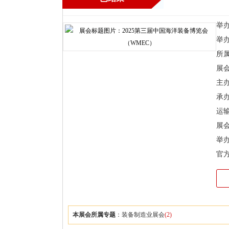
举办时
举
所
展
主
承
运
展会
举
官
本展会所属专题
：
装备制造业展会
(2)