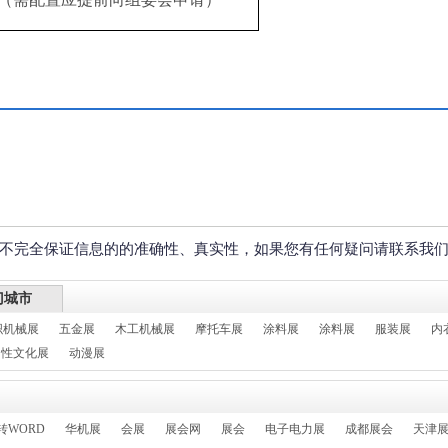
不完全保证信息的的准确性、真实性，如果您有任何疑问请联系我
门城市
织机械展
五金展
木工机械展
摩托车展
涂料展
涂料展
服装展
内
性文化展
动漫展
转WORD
华机展
会展
展会网
展会
电子电力展
成都展会
天津