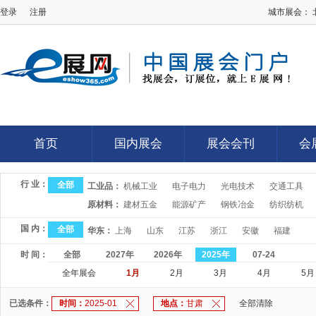
登录
注册
城市展会：
E展网
首页
国内展会
展会会刊
会
首页
国内展会
展会会刊
会
行 业：
全部
工业品：
机械工业
电子电力
光电技术
交通工具
原材料：
建材五金
能源矿产
钢铁冶金
纺织纺机
国 内：
全部
华东：
上海
山东
江苏
浙江
安徽
福建
时 间：
全部
2027年
2026年
2025年
07-24
全年展会
1月
2月
3月
4月
5月
已选条件：
时间：
2025-01
地点：
甘肃
全部清除