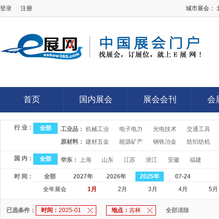
登录
注册
城市展会：
E展网
首页
国内展会
展会会刊
会
首页
国内展会
展会会刊
会
行 业：
全部
工业品：
机械工业
电子电力
光电技术
交通工具
原材料：
建材五金
能源矿产
钢铁冶金
纺织纺机
国 内：
全部
华东：
上海
山东
江苏
浙江
安徽
福建
时 间：
全部
2027年
2026年
2025年
07-24
全年展会
1月
2月
3月
4月
5月
已选条件：
时间：
2025-01
地点：
吉林
全部清除