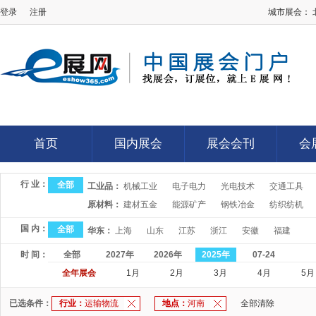
登录
注册
城市展会：
E展网
首页
国内展会
展会会刊
会
首页
国内展会
展会会刊
会
行 业：
全部
工业品：
机械工业
电子电力
光电技术
交通工具
原材料：
建材五金
能源矿产
钢铁冶金
纺织纺机
国 内：
全部
华东：
上海
山东
江苏
浙江
安徽
福建
时 间：
全部
2027年
2026年
2025年
07-24
全年展会
1月
2月
3月
4月
5月
已选条件：
行业：
运输物流
地点：
河南
全部清除