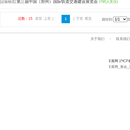
第三届中国（郑州）国际轨道交通建设展览会
[运输物流]
(795人关注)
总数：15
首页
上页
|
|
下页
尾页
1
跳转到
关于我们
-
联系我们
E展网 沪ICP
E展网_展会