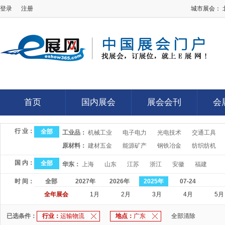
登录
注册
城市展会：
E展网
首页
国内展会
展会会刊
会
首页
国内展会
展会会刊
会
行 业：
全部
工业品：
机械工业
电子电力
光电技术
交通工具
原材料：
建材五金
能源矿产
钢铁冶金
纺织纺机
国 内：
全部
华东：
上海
山东
江苏
浙江
安徽
福建
时 间：
全部
2027年
2026年
2025年
07-24
全年展会
1月
2月
3月
4月
5月
已选条件：
行业：
运输物流
地点：
广东
全部清除