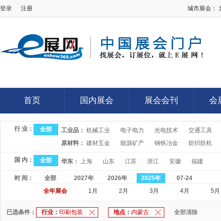
登录
注册
城市展会：
E展网
首页
国内展会
展会会刊
会
首页
国内展会
展会会刊
会
行 业：
全部
工业品：
机械工业
电子电力
光电技术
交通工具
原材料：
建材五金
能源矿产
钢铁冶金
纺织纺机
国 内：
全部
华东：
上海
山东
江苏
浙江
安徽
福建
时 间：
全部
2027年
2026年
2025年
07-24
全年展会
1月
2月
3月
4月
5月
已选条件：
行业：
印刷包装
地点：
内蒙古
全部清除