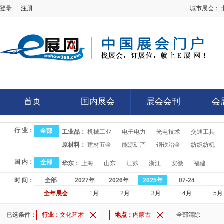
登录
注册
城市展会：
E展网
首页
国内展会
展会会刊
会
首页
国内展会
展会会刊
会
行 业：
全部
工业品：
机械工业
电子电力
光电技术
交通工具
原材料：
建材五金
能源矿产
钢铁冶金
纺织纺机
国 内：
全部
华东：
上海
山东
江苏
浙江
安徽
福建
时 间：
全部
2027年
2026年
2025年
07-24
全年展会
1月
2月
3月
4月
5月
已选条件：
行业：
文化艺术
地点：
内蒙古
全部清除