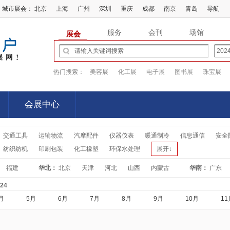
城市展会：
北京
上海
广州
深圳
重庆
成都
南京
青岛
导航
服务
会刊
场馆
展会
热门搜索：
美容展
化工展
电子展
图书展
珠宝展
会展中心
会展中心
交通工具
运输物流
汽摩配件
仪器仪表
暖通制冷
信息通信
安全
纺织纺机
印刷包装
化工橡塑
环保水处理
展开↓
福建
华北：
北京
天津
河北
山西
内蒙古
华南：
广东
-24
月
5月
6月
7月
8月
9月
10月
11