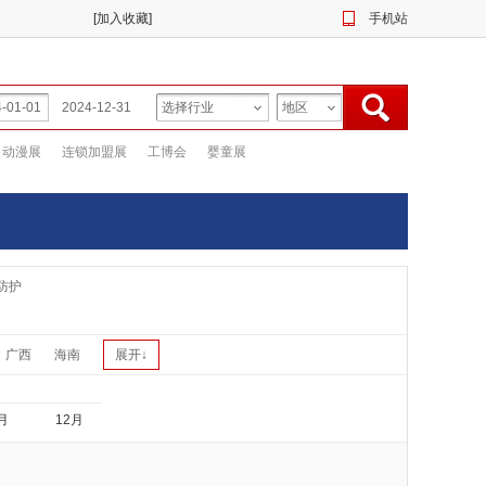
[
加入收藏
]
手机站
动漫展
连锁加盟展
工博会
婴童展
防护
广西
海南
展开↓
月
12月