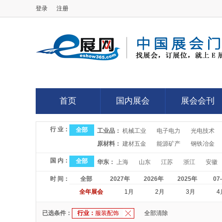
登录
注册
E展网
首页
国内展会
展会会刊
首页
国内展会
展会会刊
行 业：
全部
工业品：
机械工业
电子电力
光电技术
原材料：
建材五金
能源矿产
钢铁冶金
国 内：
全部
华东：
上海
山东
江苏
浙江
安徽
时 间：
全部
2027年
2026年
2025年
07
全年展会
1月
2月
3月
4
已选条件：
行业：
服装配饰
全部清除