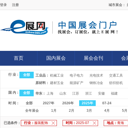
登录
注册
城市展会：
E展网
首页
国内展会
展会会刊
会
首页
国内展会
展会会刊
会
行 业：
全部
工业品：
机械工业
电子电力
光电技术
交通工具
原材料：
建材五金
能源矿产
钢铁冶金
纺织纺机
国 内：
全部
华东：
上海
山东
江苏
浙江
安徽
福建
时 间：
全部
2027年
2026年
2025年
07-24
全年展会
1月
2月
3月
4月
5月
已选条件：
行业：
服装配饰
时间：
2025-07
地点：
青海