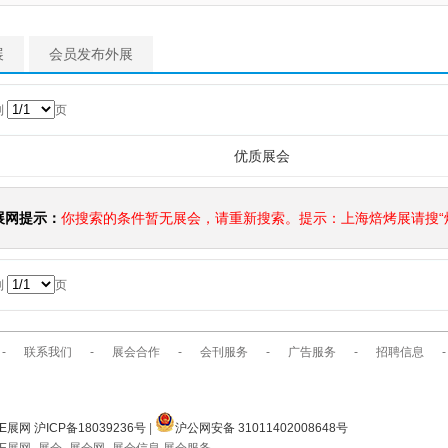
展
会员发布外展
到
页
优质展会
展网提示：
你搜索的条件暂无展会，请重新搜索。提示：上海焙烤展请搜“焙
到
页
-
联系我们
-
展会合作
-
会刊服务
-
广告服务
-
招聘信息
-
E展网 沪ICP备18039236号
|
沪公网安备 31011402008648号