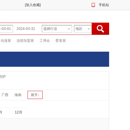
[
加入收藏
]
手机站
动漫展
连锁加盟展
工博会
婴童展
防护
广西
海南
展开↓
月
12月