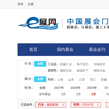
登录
注册
E展网
首页
国内展会
展会会刊
首页
国内展会
展会会刊
行 业：
全部
工业品：
机械工业
电子电力
光电技术
原材料：
建材五金
能源矿产
钢铁冶金
国 内：
全部
华东：
上海
山东
江苏
浙江
安徽
时 间：
全部
2027年
2026年
2025年
07
全年展会
1月
2月
3月
4
已选条件：
行业：
服装配饰
时间：
2024-03