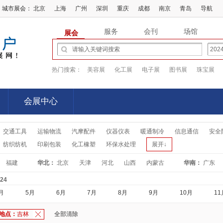
城市展会：
北京
上海
广州
深圳
重庆
成都
南京
青岛
导航
服务
会刊
场馆
展会
热门搜索：
美容展
化工展
电子展
图书展
珠宝展
会展中心
会展中心
交通工具
运输物流
汽摩配件
仪器仪表
暖通制冷
信息通信
安全
纺织纺机
印刷包装
化工橡塑
环保水处理
展开↓
福建
华北：
北京
天津
河北
山西
内蒙古
华南：
广东
-24
月
5月
6月
7月
8月
9月
10月
11
地点：
吉林
全部清除