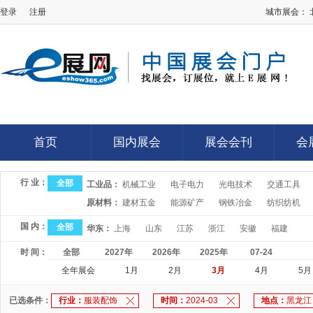
登录
注册
城市展会：
E展网
首页
国内展会
展会会刊
会
首页
国内展会
展会会刊
会
行 业：
全部
工业品：
机械工业
电子电力
光电技术
交通工具
原材料：
建材五金
能源矿产
钢铁冶金
纺织纺机
国 内：
全部
华东：
上海
山东
江苏
浙江
安徽
福建
时 间：
全部
2027年
2026年
2025年
07-24
全年展会
1月
2月
3月
4月
5月
已选条件：
行业：
服装配饰
时间：
2024-03
地点：
黑龙江