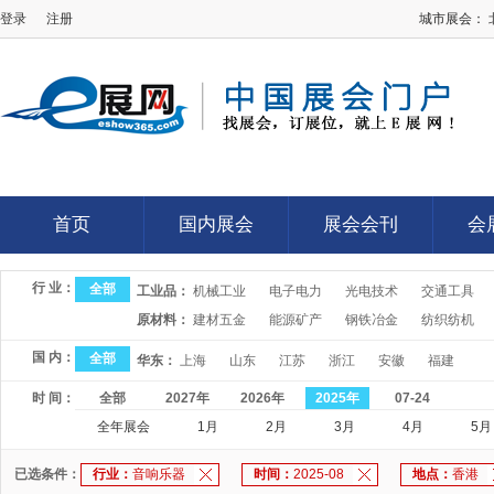
登录
注册
城市展会：
E展网
首页
国内展会
展会会刊
会
首页
国内展会
展会会刊
会
行 业：
全部
工业品：
机械工业
电子电力
光电技术
交通工具
原材料：
建材五金
能源矿产
钢铁冶金
纺织纺机
国 内：
全部
华东：
上海
山东
江苏
浙江
安徽
福建
时 间：
全部
2027年
2026年
2025年
07-24
全年展会
1月
2月
3月
4月
5月
已选条件：
行业：
音响乐器
时间：
2025-08
地点：
香港