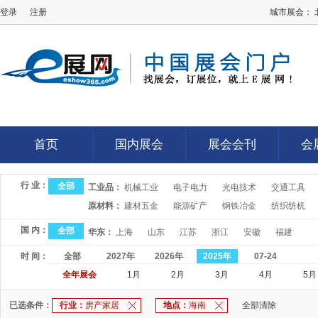
登录
注册
城市展会：
E展网
首页
国内展会
展会会刊
会
首页
国内展会
展会会刊
会
行 业：
全部
工业品：
机械工业
电子电力
光电技术
交通工具
原材料：
建材五金
能源矿产
钢铁冶金
纺织纺机
国 内：
全部
华东：
上海
山东
江苏
浙江
安徽
福建
时 间：
全部
2027年
2026年
2025年
07-24
全年展会
1月
2月
3月
4月
5月
已选条件：
行业：
房产家居
地点：
海南
全部清除