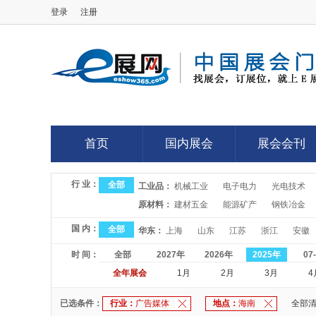
登录
注册
E展网
首页
国内展会
展会会刊
首页
国内展会
展会会刊
行 业：
全部
工业品：
机械工业
电子电力
光电技术
原材料：
建材五金
能源矿产
钢铁冶金
国 内：
全部
华东：
上海
山东
江苏
浙江
安徽
时 间：
全部
2027年
2026年
2025年
07
全年展会
1月
2月
3月
4
已选条件：
行业：
广告媒体
地点：
海南
全部