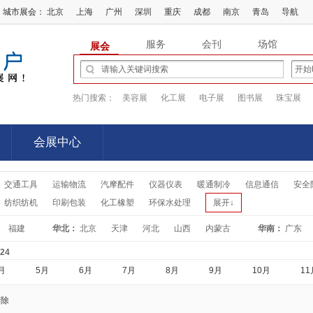
城市展会：
北京
上海
广州
深圳
重庆
成都
南京
青岛
导航
服务
会刊
场馆
展会
热门搜索：
美容展
化工展
电子展
图书展
珠宝展
会展中心
会展中心
交通工具
运输物流
汽摩配件
仪器仪表
暖通制冷
信息通信
安全
纺织纺机
印刷包装
化工橡塑
环保水处理
展开↓
福建
华北：
北京
天津
河北
山西
内蒙古
华南：
广东
-24
月
5月
6月
7月
8月
9月
10月
11
清除