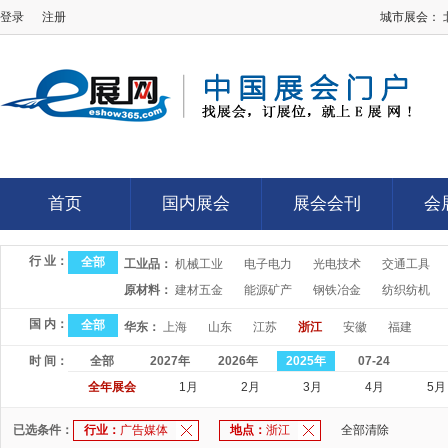
登录
注册
城市展会：
E展网
首页
国内展会
展会会刊
会
首页
国内展会
展会会刊
会
行 业：
全部
工业品：
机械工业
电子电力
光电技术
交通工具
原材料：
建材五金
能源矿产
钢铁冶金
纺织纺机
国 内：
全部
华东：
上海
山东
江苏
浙江
安徽
福建
时 间：
全部
2027年
2026年
2025年
07-24
全年展会
1月
2月
3月
4月
5月
已选条件：
行业：
广告媒体
地点：
浙江
全部清除