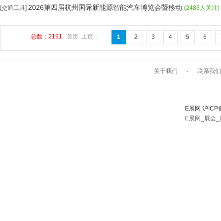
2026第四届杭州国际新能源智能汽车博览会暨移动
[交通工具]
(2483人关注)
总数：2191
首页
上页
|
1
2
3
4
5
6
关于我们
-
联系我们
E展网 沪ICP
E展网_展会