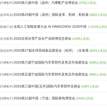
2026第六届中国（温州）汽摩配产业博览会
[汽摩配件]
(3792人关注)
2026第29届中国（温州）国际皮革、鞋材、鞋机展
[皮革鞋业]
(3052人关注)
全国人工智能发展大会 AI HANGZHOU 2026中国（
[机械工业]
(1334人关注
2026吉浙冰雪产业全产业链博览交易会
[文化教育]
(1429人关注)
2026第27届全球高端食品展览会（杭州）（全食展
[食品饮料]
(6342人关注)
2026第六届宁波国际汽车零部件及售后市场展览会
[汽摩配件]
(5945人关注)
2025第五届宁波国际汽车零部件及售后市场展览会
[汽摩配件]
(5861人关注)
2026第三届中国(玉环)国际汽车零部件交易会
[汽摩配件]
(2487人关注)
2026第22届中国（宁波）国际家电博览会
[消费电子]
(2424人关注)