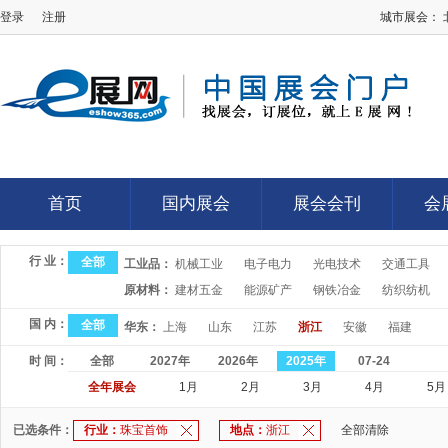
登录
注册
城市展会：
E展网
首页
国内展会
展会会刊
会
首页
国内展会
展会会刊
会
行 业：
全部
工业品：
机械工业
电子电力
光电技术
交通工具
原材料：
建材五金
能源矿产
钢铁冶金
纺织纺机
国 内：
全部
华东：
上海
山东
江苏
浙江
安徽
福建
时 间：
全部
2027年
2026年
2025年
07-24
全年展会
1月
2月
3月
4月
5月
已选条件：
行业：
珠宝首饰
地点：
浙江
全部清除