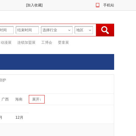
[
加入收藏
]
手机站
动漫展
连锁加盟展
工博会
婴童展
防护
广西
海南
展开↓
月
12月