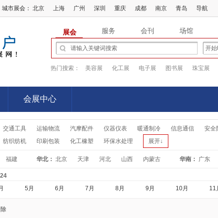
城市展会：
北京
上海
广州
深圳
重庆
成都
南京
青岛
导航
服务
会刊
场馆
展会
热门搜索：
美容展
化工展
电子展
图书展
珠宝展
会展中心
会展中心
交通工具
运输物流
汽摩配件
仪器仪表
暖通制冷
信息通信
安全
纺织纺机
印刷包装
化工橡塑
环保水处理
展开↓
福建
华北：
北京
天津
河北
山西
内蒙古
华南：
广东
-24
月
5月
6月
7月
8月
9月
10月
11
清除