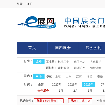
登录
注册
E展网
首页
国内展会
展会会刊
首页
国内展会
展会会刊
行 业：
全部
工业品：
机械工业
电子电力
光电技术
原材料：
建材五金
能源矿产
钢铁冶金
国 内：
全部
华东：
上海
山东
江苏
浙江
安徽
时 间：
全部
2027年
2026年
2025年
07
全年展会
1月
2月
3月
4
已选条件：
行业：
珠宝首饰
地点：
甘肃
全部