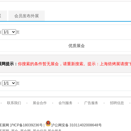
展
会员发布外展
到
页
优质展会
展网提示：
你搜索的条件暂无展会，请重新搜索。提示：上海焙烤展请搜“焙
到
页
-
联系我们
-
展会合作
-
会刊服务
-
广告服务
-
招聘信息
-
E展网 沪ICP备18039236号
|
沪公网安备 31011402008648号