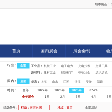
城市展会：
E展网
首页
国内展会
展会会刊
会
首页
国内展会
展会会刊
会
行 业：
全部
工业品：
机械工业
电子电力
光电技术
交通工具
原材料：
建材五金
能源矿产
钢铁冶金
纺织纺机
国 内：
全部
华东：
上海
山东
江苏
浙江
安徽
福建
时 间：
全部
2027年
2026年
2025年
07-24
全年展会
1月
2月
3月
4月
5月
已选条件：
行业：
体育休闲
地点：
甘肃
全部清除