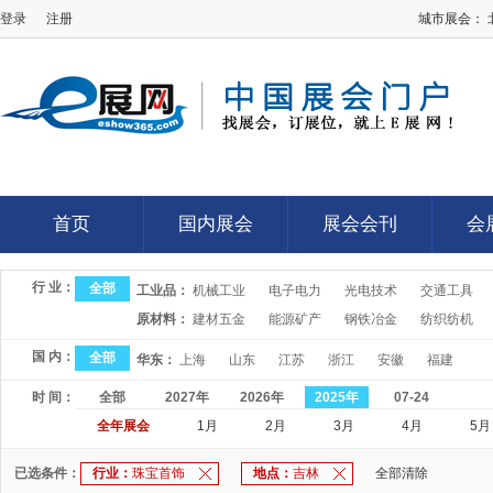
登录
注册
城市展会：
E展网
首页
国内展会
展会会刊
会
首页
国内展会
展会会刊
会
行 业：
全部
工业品：
机械工业
电子电力
光电技术
交通工具
原材料：
建材五金
能源矿产
钢铁冶金
纺织纺机
国 内：
全部
华东：
上海
山东
江苏
浙江
安徽
福建
时 间：
全部
2027年
2026年
2025年
07-24
全年展会
1月
2月
3月
4月
5月
已选条件：
行业：
珠宝首饰
地点：
吉林
全部清除