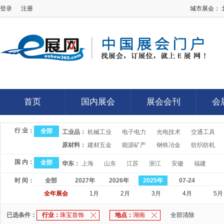
登录
注册
城市展会：
E展网
首页
国内展会
展会会刊
会
首页
国内展会
展会会刊
会
行 业：
全部
工业品：
机械工业
电子电力
光电技术
交通工具
原材料：
建材五金
能源矿产
钢铁冶金
纺织纺机
国 内：
全部
华东：
上海
山东
江苏
浙江
安徽
福建
时 间：
全部
2027年
2026年
2025年
07-24
全年展会
1月
2月
3月
4月
5月
已选条件：
行业：
珠宝首饰
地点：
湖南
全部清除