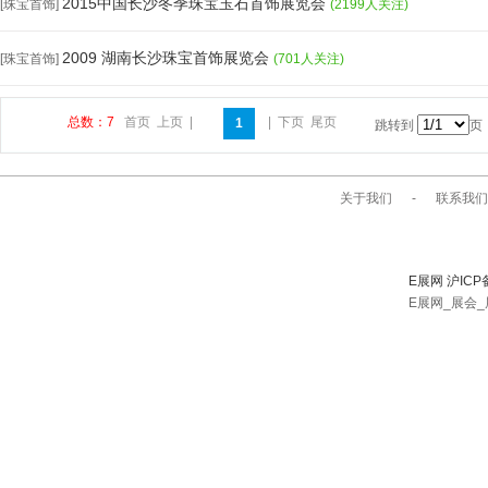
2015中国长沙冬季珠宝玉石首饰展览会
[珠宝首饰]
(2199人关注)
2009 湖南长沙珠宝首饰展览会
[珠宝首饰]
(701人关注)
总数：7
首页
上页
|
|
下页
尾页
1
跳转到
页
关于我们
-
联系我们
E展网 沪ICP
E展网_展会