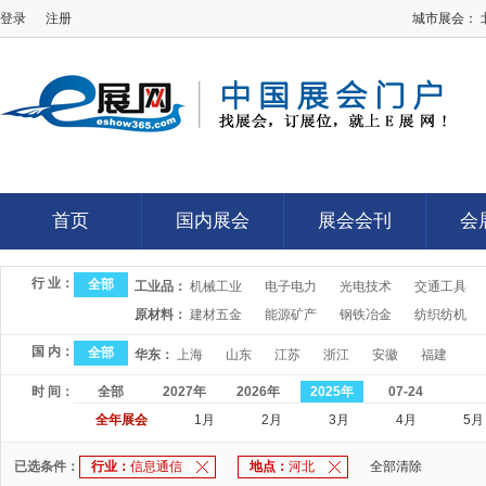
登录
注册
城市展会：
E展网
首页
国内展会
展会会刊
会
首页
国内展会
展会会刊
会
行 业：
全部
工业品：
机械工业
电子电力
光电技术
交通工具
原材料：
建材五金
能源矿产
钢铁冶金
纺织纺机
国 内：
全部
华东：
上海
山东
江苏
浙江
安徽
福建
时 间：
全部
2027年
2026年
2025年
07-24
全年展会
1月
2月
3月
4月
5月
已选条件：
行业：
信息通信
地点：
河北
全部清除