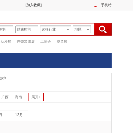
[
加入收藏
]
手机站
动漫展
连锁加盟展
工博会
婴童展
防护
广西
海南
展开↓
月
12月