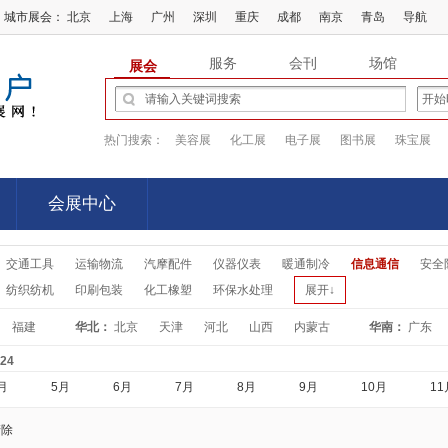
城市展会：
北京
上海
广州
深圳
重庆
成都
南京
青岛
导航
服务
会刊
场馆
展会
热门搜索：
美容展
化工展
电子展
图书展
珠宝展
会展中心
会展中心
交通工具
运输物流
汽摩配件
仪器仪表
暖通制冷
信息通信
安全
纺织纺机
印刷包装
化工橡塑
环保水处理
展开↓
福建
华北：
北京
天津
河北
山西
内蒙古
华南：
广东
-24
月
5月
6月
7月
8月
9月
10月
11
清除