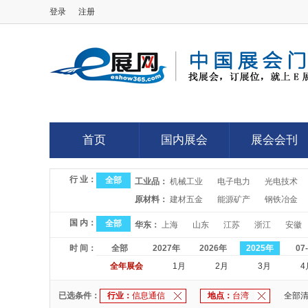
登录
注册
E展网
首页
国内展会
展会会刊
首页
国内展会
展会会刊
行 业：
全部
工业品：
机械工业
电子电力
光电技术
原材料：
建材五金
能源矿产
钢铁冶金
国 内：
全部
华东：
上海
山东
江苏
浙江
安徽
时 间：
全部
2027年
2026年
2025年
07
全年展会
1月
2月
3月
4
已选条件：
行业：
信息通信
地点：
台湾
全部