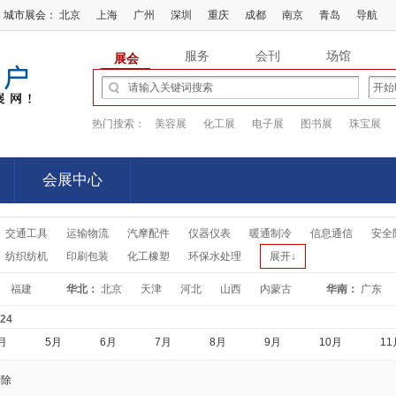
城市展会：
北京
上海
广州
深圳
重庆
成都
南京
青岛
导航
服务
会刊
场馆
展会
热门搜索：
美容展
化工展
电子展
图书展
珠宝展
会展中心
会展中心
交通工具
运输物流
汽摩配件
仪器仪表
暖通制冷
信息通信
安全
纺织纺机
印刷包装
化工橡塑
环保水处理
展开↓
福建
华北：
北京
天津
河北
山西
内蒙古
华南：
广东
-24
月
5月
6月
7月
8月
9月
10月
11
清除