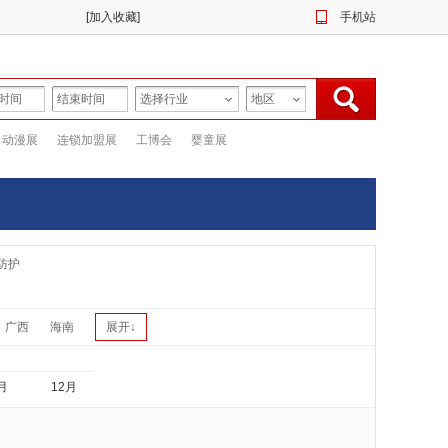
[
加入收藏
]
手机站
动漫展
连锁加盟展
工博会
婴童展
防护
广西
海南
展开↓
月
12月