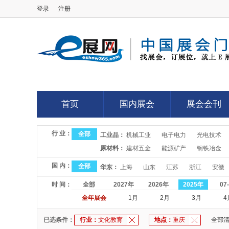
登录
注册
E展网
首页
国内展会
展会会刊
首页
国内展会
展会会刊
行 业：
全部
工业品：
机械工业
电子电力
光电技术
原材料：
建材五金
能源矿产
钢铁冶金
国 内：
全部
华东：
上海
山东
江苏
浙江
安徽
时 间：
全部
2027年
2026年
2025年
07
全年展会
1月
2月
3月
4
已选条件：
行业：
文化教育
地点：
重庆
全部