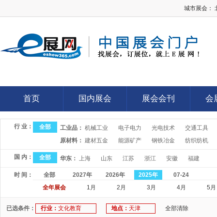
城市展会：
E展网
首页
国内展会
展会会刊
会
首页
国内展会
展会会刊
会
行 业：
全部
工业品：
机械工业
电子电力
光电技术
交通工具
原材料：
建材五金
能源矿产
钢铁冶金
纺织纺机
国 内：
全部
华东：
上海
山东
江苏
浙江
安徽
福建
时 间：
全部
2027年
2026年
2025年
07-24
全年展会
1月
2月
3月
4月
5月
已选条件：
行业：
文化教育
地点：
天津
全部清除