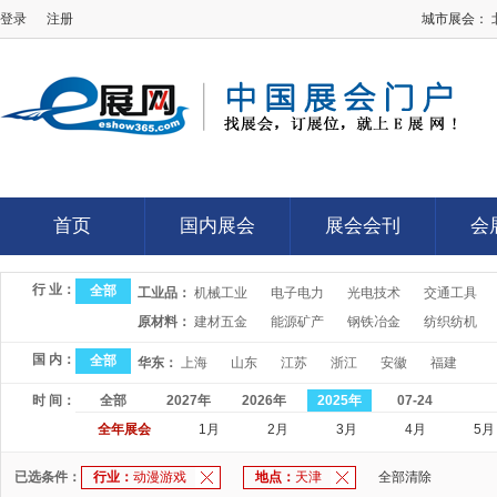
登录
注册
城市展会：
E展网
首页
国内展会
展会会刊
会
首页
国内展会
展会会刊
会
行 业：
全部
工业品：
机械工业
电子电力
光电技术
交通工具
原材料：
建材五金
能源矿产
钢铁冶金
纺织纺机
国 内：
全部
华东：
上海
山东
江苏
浙江
安徽
福建
时 间：
全部
2027年
2026年
2025年
07-24
全年展会
1月
2月
3月
4月
5月
已选条件：
行业：
动漫游戏
地点：
天津
全部清除